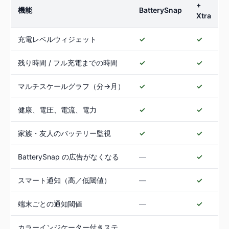
+
機能
BatterySnap
Xtra
充電レベルウィジェット
✓
✓
残り時間 / フル充電までの時間
✓
✓
マルチスケールグラフ（分→月）
✓
✓
健康、電圧、電流、電力
✓
✓
家族・友人のバッテリー監視
✓
✓
BatterySnap の広告がなくなる
—
✓
スマート通知（高／低閾値）
—
✓
端末ごとの通知閾値
—
✓
カラーインジケーター付きステ