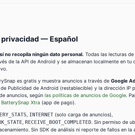
e privacidad — Español
sí no recopila ningún dato personal.
Todas las lecturas de 
vés de la API de Android y se almacenan localmente en tu 
ivo.
rySnap es gratis y muestra anuncios a través de
Google A
 de Publicidad de Android (restablecible) y la dirección IP 
 de anuncios, según
las políticas de anuncios de Google
. Pa
a
BatterySnap Xtra
(app de pago).
,
(solo carga de anuncios),
ERY_STATS
INTERNET
,
. Sin permiso de ub
RK_STATE
RECEIVE_BOOT_COMPLETED
cenamiento. Sin SDK de análisis ni reporte de fallos en la 