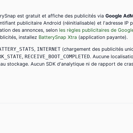
rySnap est gratuit et affiche des publicités via
Google Ad
entifiant publicitaire Android (réinitialisable) et l'adresse IP 
sation des annonces, selon
les règles publicitaires de Googl
licités, installez
BatterySnap Xtra
(application payante).
,
(chargement des publicités uni
ATTERY_STATS
INTERNET
,
. Aucune localisati
RK_STATE
RECEIVE_BOOT_COMPLETED
 au stockage. Aucun SDK d'analytique ni de rapport de cra