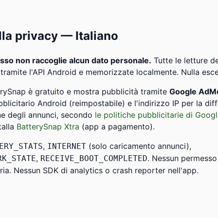
lla privacy — Italiano
sso non raccoglie alcun dato personale.
Tutte le letture d
 tramite l'API Android e memorizzate localmente. Nulla esce
rySnap è gratuito e mostra pubblicità tramite
Google AdM
ubblicitario Android (reimpostabile) e l'indirizzo IP per la dif
ne degli annunci, secondo
le politiche pubblicitarie di Goog
talla
BatterySnap Xtra
(app a pagamento).
,
(solo caricamento annunci),
ERY_STATS
INTERNET
,
. Nessun permesso 
RK_STATE
RECEIVE_BOOT_COMPLETED
ia. Nessun SDK di analytics o crash reporter nell'app.