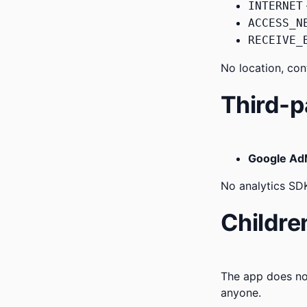
INTERNET
ACCESS_N
RECEIVE_
No location, con
Third-p
Google A
No analytics SDK
Childre
The app does not
anyone.