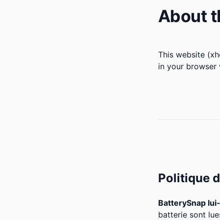
About t
This website (x
in your browser 
Politique 
BatterySnap lu
batterie sont lu