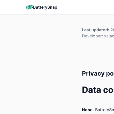
BatterySnap
Last updated:
20
Developer: xela
Privacy po
Data co
None.
BatterySna