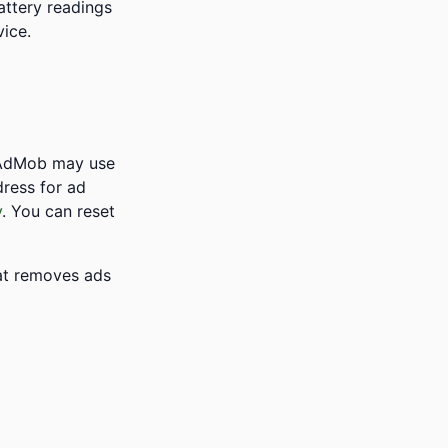
battery readings
vice.
 AdMob may use
dress for ad
y
. You can reset
hat removes ads