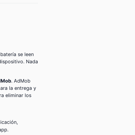
batería se leen
dispositivo. Nada
dMob
. AdMob
para la entrega y
ra eliminar los
icación,
app.