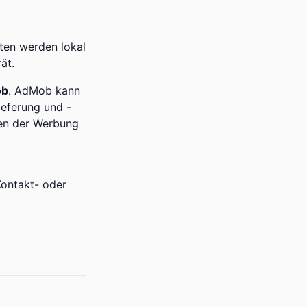
ten werden lokal
ät.
ob
. AdMob kann
ieferung und -
en der Werbung
Kontakt- oder