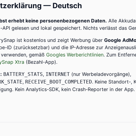
tzerklärung — Deutsch
lbst erhebt keine personenbezogenen Daten.
Alle Akkuda
-API gelesen und lokal gespeichert. Nichts verlässt das Ger
rySnap ist kostenlos und zeigt Werbung über
Google AdM
be-ID (zurücksetzbar) und die IP-Adresse zur Anzeigenausl
ng verwenden, gemäß
Googles Werberichtlinien
. Zum Entfern
ySnap Xtra
(Bezahl-App).
:
,
(nur Werbeladevorgänge),
BATTERY_STATS
INTERNET
,
. Keine Standort-, 
RK_STATE
RECEIVE_BOOT_COMPLETED
gung. Kein Analytics-SDK, kein Crash-Reporter in der App.