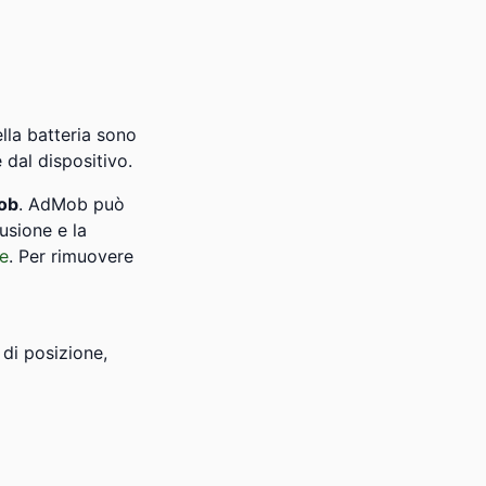
ella batteria sono
 dal dispositivo.
ob
. AdMob può
fusione e la
le
. Per rimuovere
di posizione,