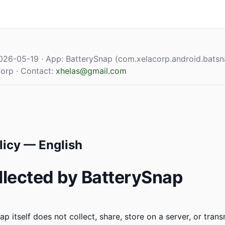
26-05-19 · App: BatterySnap (com.xelacorp.android.batsna
corp · Contact:
xhelas@gmail.com
licy — English
llected by BatterySnap
p itself does not collect, share, store on a server, or tran