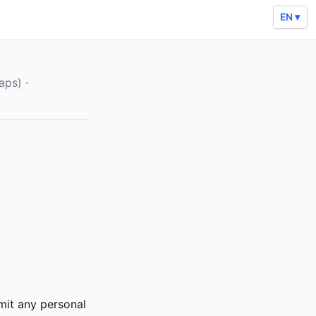
EN ▾
ps) ·
smit any personal