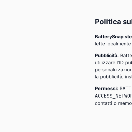
Politica su
BatterySnap ste
lette localmente
Pubblicità.
Batte
utilizzare l'ID p
personalizzazio
la pubblicità, ins
Permessi:
BATT
ACCESS_NETWO
contatti o memor