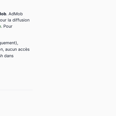
Mob
. AdMob
pour la diffusion
e
. Pour
quement),
on, aucun accès
sh dans