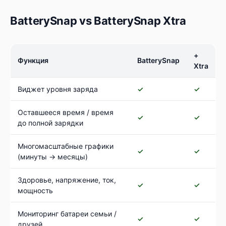
BatterySnap vs BatterySnap Xtra
+
Функция
BatterySnap
Xtra
Виджет уровня заряда
✓
✓
Оставшееся время / время
✓
✓
до полной зарядки
Многомасштабные графики
✓
✓
(минуты → месяцы)
Здоровье, напряжение, ток,
✓
✓
мощность
Мониторинг батареи семьи /
✓
✓
друзей