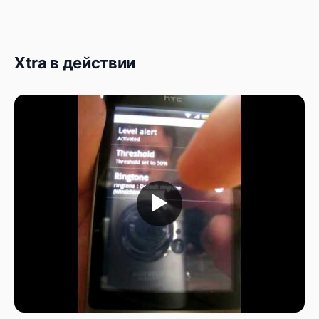
Xtra в действии
▶