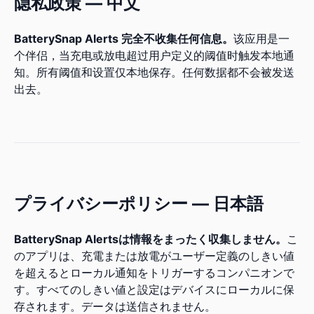
隐私政策 — 中文
BatterySnap Alerts 完全不收集任何信息。
该应用是一
个伴侣，当充电或放电超过用户定义的阈值时触发本地通
知。所有阈值和设置仅本地保存。任何数据都不会被发送
出去。
プライバシーポリシー — 日本語
BatterySnap Alertsは情報をまったく収集しません。
こ
のアプリは、充電または放電がユーザー定義のしきい値
を超えるとローカル通知をトリガーするコンパニオンで
す。すべてのしきい値と設定はデバイスにローカルに保
存されます。データは送信されません。