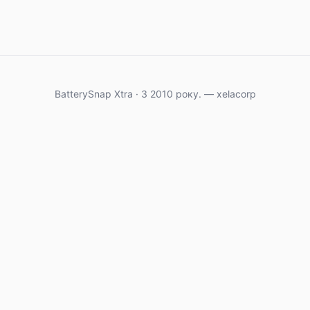
BatterySnap Xtra · З 2010 року. — xelacorp