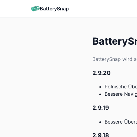
BatterySnap
BatteryS
BatterySnap wird se
2.9.20
Polnische Üb
Bessere Navig
2.9.19
Bessere Über
2.9.18